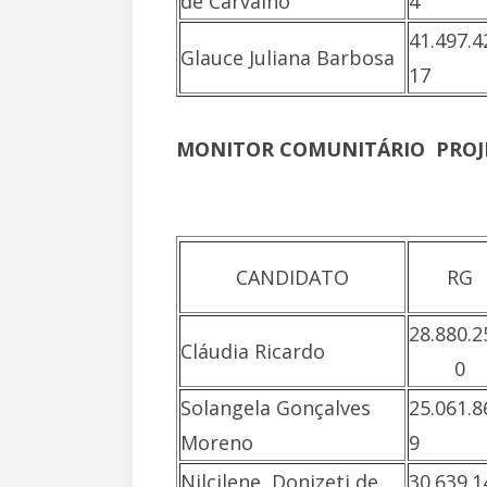
de Carvalho
4
41.497.4
Glauce Juliana Barbosa
17
MONITOR COMUNITÁRIO  PRO
CANDIDATO
RG
28.880.2
Cláudia Ricardo
0
Solangela Gonçalves
25.061.8
Moreno
9
Nilcilene Donizeti de
30.639.1