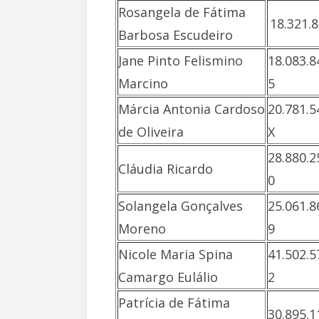
Rosangela de Fátima
18.321.
Barbosa Escudeiro
Jane Pinto Felismino
18.083.8
Marcino
5
Márcia Antonia Cardoso
20.781.5
de Oliveira
X
28.880.2
Cláudia Ricardo
0
Solangela Gonçalves
25.061.8
Moreno
9
Nicole Maria Spina
41.502.5
Camargo Eulálio
2
Patrícia de Fátima
30.895.1