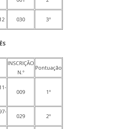
12
030
3º
ÊS
INSCRIÇÃO
Pontuação
N.º
11-
009
1º
97-
029
2º