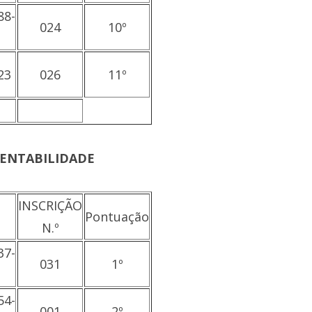
88-
024
10º
23
026
11º
TENTABILIDADE
INSCRIÇÃO
Pontuação
N.º
37-
031
1º
54-
001
2º