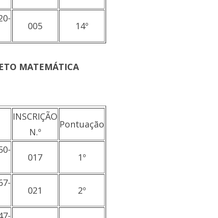
20-
005
14º
JETO MATEMÁTICA
INSCRIÇÃO
Pontuação
N.º
50-
017
1º
67-
021
2º
47-