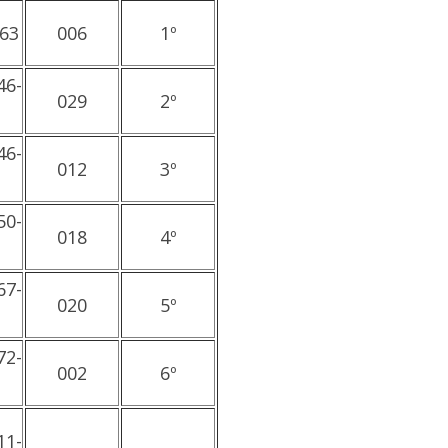
863
006
1º
46-
029
2º
46-
012
3º
50-
018
4º
67-
020
5º
72-
002
6º
11-