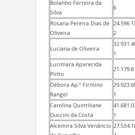
Bolanho Ferreira da
6
Silva
Rosana Pereira Dias de
24.596.1
Oliveira
2
32.931.4
Luciana de Oliveira
1
Lucimara Aparecida
21.179.8
Pinto
Débora Ap.ª Firmino
29.923.6
Rangel
1
Carolina Quintiliane
41.681.0
Duccini da Costa
1
Alcemira Silva Venâncio
27.534.1