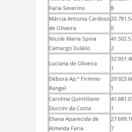
Faria Severino
8
Márcia Antonia Cardoso
20.781.5
de Oliveira
X
Nicole Maria Spina
41.502.5
Camargo Eulálio
2
32.931.4
Luciana de Oliveira
1
Débora Ap.ª Firmino
29.923.6
Rangel
1
Carolina Quintiliane
41.681.0
Duccini da Costa
1
Eliana Aparecida de
27.699.1
Almeida Faria
7