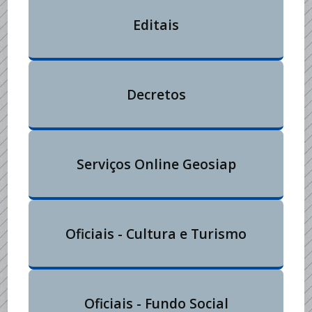
Editais
Decretos
Serviços Online Geosiap
Oficiais - Cultura e Turismo
Oficiais - Fundo Social