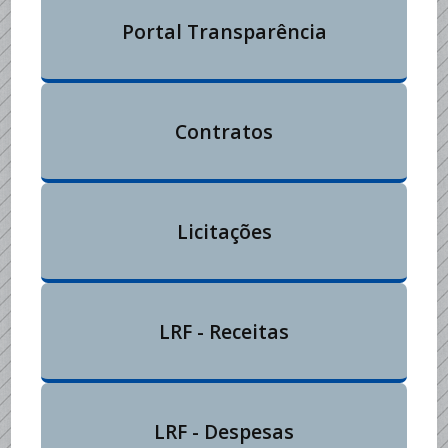
Portal Transparência
Contratos
Licitações
LRF - Receitas
LRF - Despesas