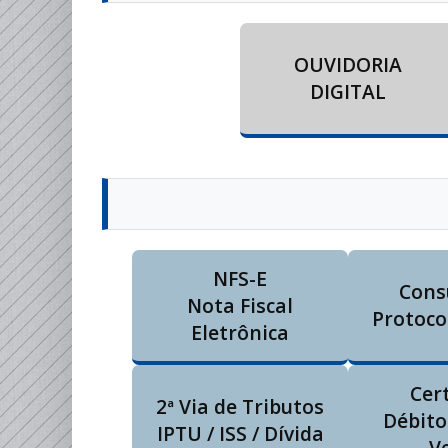
OUVIDORIA
DIGITAL
NFS-E
Cons
Nota Fiscal
Protoco
Eletrônica
Cer
2ª Via de Tributos
Débito
IPTU / ISS / Dívida
V