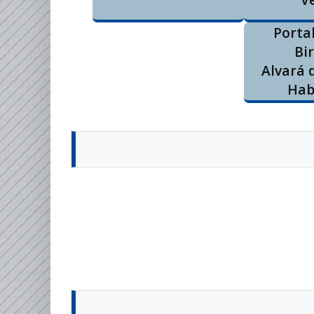
Porta
Bir
Alvará 
Hab