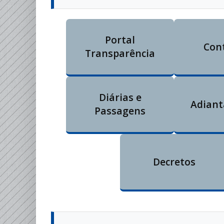
Portal
Con
Transparência
Diárias e
Adian
Passagens
Decretos