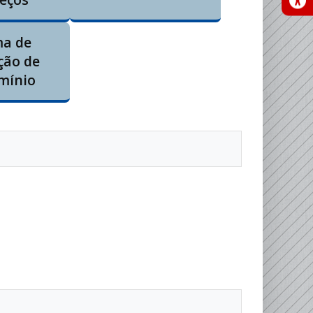
ma de
ção de
mínio