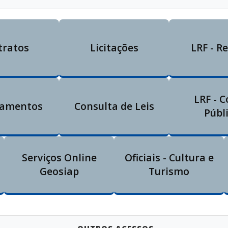
tratos
Licitações
LRF - R
LRF - 
tamentos
Consulta de Leis
Públ
Serviços Online
Oficiais - Cultura e
Geosiap
Turismo