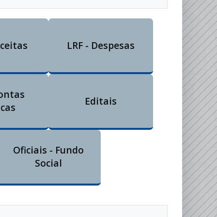
eceitas
LRF - Despesas
Contas
Editais
icas
Oficiais - Fundo
Social